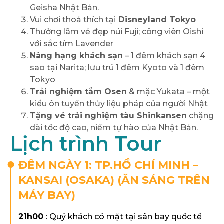
Geisha Nhật Bản.
Vui chơi thoả thích tại
Disneyland Tokyo
Thưởng lãm vẻ đẹp núi Fuji; công viên Oishi
với sắc tím Lavender
Nâng hạng khách sạn
– 1 đêm khách sạn 4
sao tại Narita; lưu trú 1 đêm Kyoto và 1 đêm
Tokyo
Trải nghiệm tắm Osen
& mặc Yukata – một
kiểu ôn tuyền thủy liệu pháp của người Nhật
Tặng vé trải nghiệm tàu Shinkansen
chặng
dài tốc độ cao, niềm tự hào của Nhật Bản.
Lịch trình Tour
ĐÊM NGÀY 1: TP.HỒ CHÍ MINH –
KANSAI (OSAKA) (ĂN SÁNG TRÊN
MÁY BAY)
21
h00
: Quý khách có mặt tại sân bay quốc tế