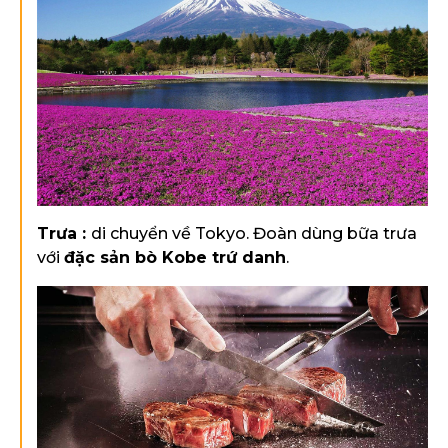
Trưa :
di chuyển về Tokyo. Đoàn dùng bữa trưa
với
đặc sản bò Kobe trứ danh
.