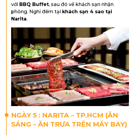
với
BBQ Buffet
, sau đó về khách sạn nhận
phòng. Nghỉ đêm tại
khách sạn 4 sao tại
Narita
.
NGÀY 5 : NARITA – TP.HCM (ĂN
SÁNG – ĂN TRƯA TRÊN MÁY BAY)