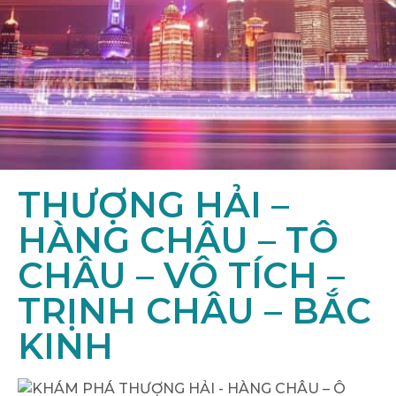
THƯỢNG HẢI –
HÀNG CHÂU – TÔ
CHÂU – VÔ TÍCH –
TRỊNH CHÂU – BẮC
KINH