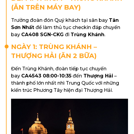
(ĂN TRÊN MÁY BAY)
Trưởng đoàn đón Quý khách tại sân bay
Tân
Sơn Nhất
để làm thủ tục checkin đáp chuyến
bay
CA408 SGN-CKG
đi
Trùng Khánh
.
NGÀY 1: TRÙNG KHÁNH –
THƯỢNG HẢI (ĂN 2 BỮA)
Đến Trùng Khánh, đoàn tiếp tục chuyến
bay
CA4543 08:00-10:35
đến
Thượng Hải
–
thành phố lớn nhất nhì Trung Quốc với những
kiến trúc Phương Tây hiện đại Thượng Hải.